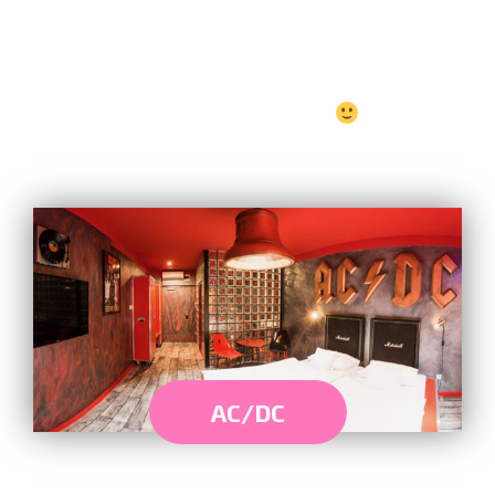
Připravíme Vám pestrý snídaňový balíček na
cestu.
Ubytování je u nás možné i s Vašimi mazlíčky.
Jsme DOG/CAT-FRIENDLY hotel
AC/DC