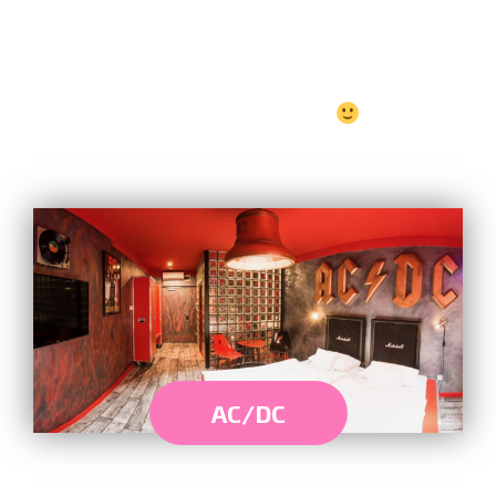
Připravíme Vám pestrý snídaňový balíček na
cestu.
Ubytování je u nás možné i s Vašimi mazlíčky.
Jsme DOG/CAT-FRIENDLY hotel
AC/DC