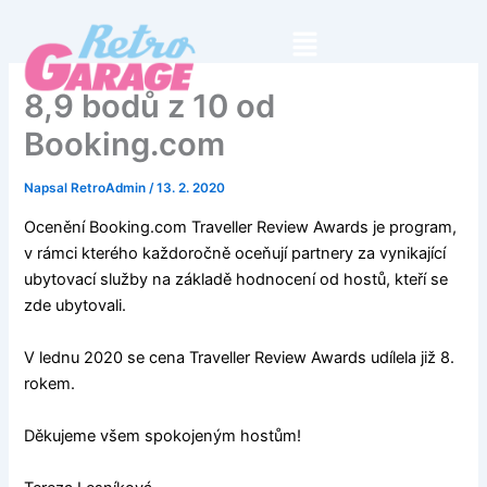
Přeskočit
Menu
na
obsah
8,9 bodů z 10 od
Booking.com
Napsal
RetroAdmin
/
13. 2. 2020
Ocenění Booking.com Traveller Review Awards je program,
v rámci kterého každoročně oceňují partnery za vynikající
ubytovací služby na základě hodnocení od hostů, kteří se
zde ubytovali.
V lednu 2020 se cena Traveller Review Awards udílela již 8.
rokem.
Děkujeme všem spokojeným hostům!